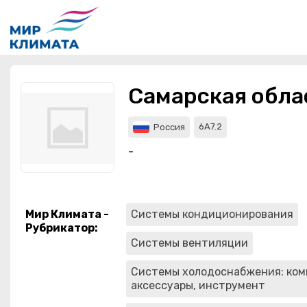
Мероприятия
Организации
Самарская обла
О сервисе
6A7.2
Россия
Организациям
-
Контакты
Организаторам
Мир Климата -
Системы кондиционирования
СПРАВКА
Рубрикатор
:
Системы вентиляции
Посетителям
Системы холодоснабжения: ком
аксессуары, инструмент